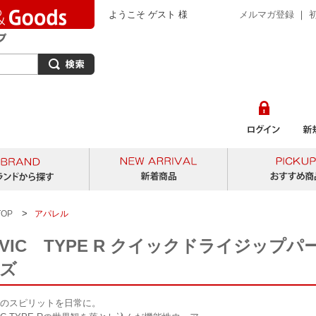
ようこそ ゲスト 様
メルマガ登録
｜
から探す
ブランドから探す
新着商品
>
TOP
アパレル
IVIC TYPE R クイックドライジップパー
ズ
のスピリットを日常に。