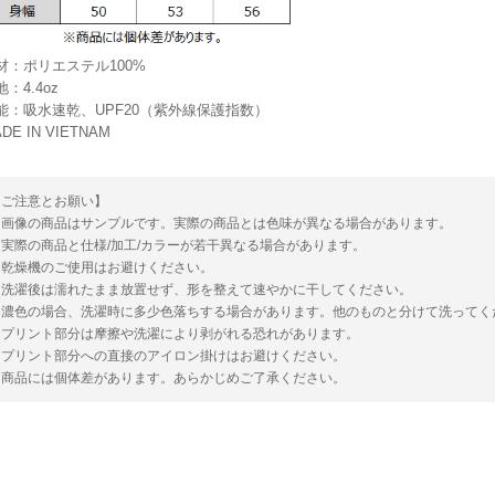
材：ポリエステル100%
地：4.4oz
能：吸水速乾、UPF20（紫外線保護指数）
DE IN VIETNAM
【ご注意とお願い】
・画像の商品はサンプルです。実際の商品とは色味が異なる場合があります。
・実際の商品と仕様/加工/カラーが若干異なる場合があります。
・乾燥機のご使用はお避けください。
・洗濯後は濡れたまま放置せず、形を整えて速やかに干してください。
・濃色の場合、洗濯時に多少色落ちする場合があります。他のものと分けて洗ってく
・プリント部分は摩擦や洗濯により剥がれる恐れがあります。
・プリント部分への直接のアイロン掛けはお避けください。
・商品には個体差があります。あらかじめご了承ください。