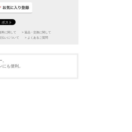
配送料に関して
> 返品・交換に関して
お支払いについて
> よくあるご質問
ー。
ンにも便利。