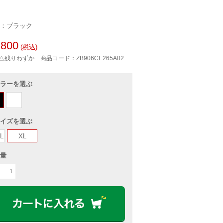
：ブラック
800
(税込)
△残りわずか
商品コード：ZB906CE265A02
ラーを選ぶ
イズを選ぶ
L
XL
量