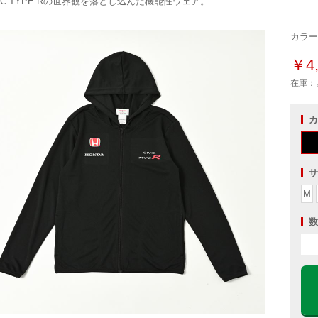
VIC TYPE Rの世界観を落とし込んだ機能性ウェア。
カラー
￥4,
在庫：
カ
サ
M
数