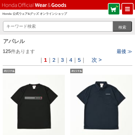
Honda 公式ウェア&グッズ オンラインショップ
アパレル
125
件あります
最後 ≫
｜
1
｜
2
｜
3
｜
4
｜
5
｜
次 >