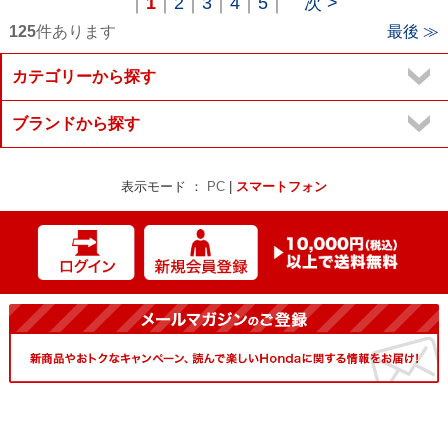
｜
1
｜
2
｜
3
｜
4
｜
5
｜
次 >
125
件あります
最後 ≫
カテゴリーから探す
ブランドから探す
表示モード ：
PC
|
スマートフォン