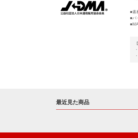
■素
■パ
■MA
最近見た商品