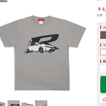
￥4,
在庫：
カ
サ
数