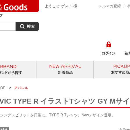
ようこそ ゲスト 様
メルマガ登録
｜
から探す
ブランドから探す
新着商品
>
TOP
アパレル
IVIC TYPE R イラストTシャツ GY Mサ
シングスピリットを日常に。TYPE R Tシャツ、Newデザイン登場。
カラー