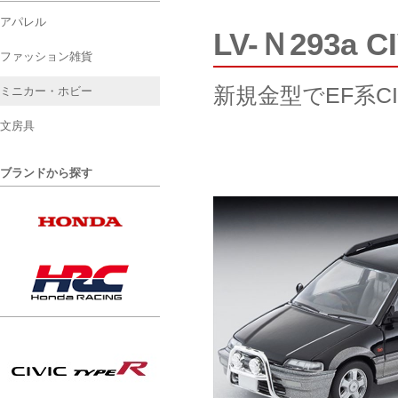
アパレル
LV-Ｎ293a C
ファッション雑貨
新規金型でEF系CIV
ミニカー・ホビー
文房具
ブランドから探す