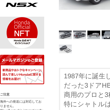
1987年に誕生
だった3ドアH
商用のプロと
ご注意
海外への発送には対応してお
特にシャトルは
りません。