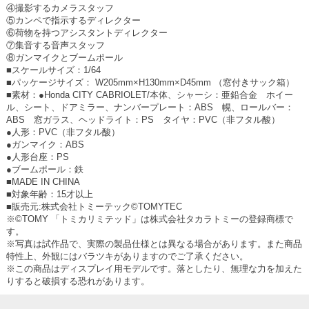
④撮影するカメラスタッフ
⑤カンペで指示するディレクター
⑥荷物を持つアシスタントディレクター
⑦集音する音声スタッフ
⑧ガンマイクとブームポール
■スケールサイズ：1/64
■パッケージサイズ： W205mm×H130mm×D45mm （窓付きサック箱）
■素材：●Honda CITY CABRIOLET/本体、シャーシ：亜鉛合金 ホイー
ル、シート、ドアミラー、ナンバープレート：ABS 幌、ロールバー：
ABS 窓ガラス、ヘッドライト：PS タイヤ：PVC（非フタル酸）
●人形：PVC（非フタル酸）
●ガンマイク：ABS
●人形台座：PS
●ブームポール：鉄
■MADE IN CHINA
■対象年齢：15才以上
■販売元:株式会社トミーテック©TOMYTEC
※©TOMY 「トミカリミテッド」は株式会社タカラトミーの登録商標で
す。
※写真は試作品で、実際の製品仕様とは異なる場合があります。また商品
特性上、外観にはバラツキがありますのでご了承ください。
※この商品はディスプレイ用モデルです。落としたり、無理な力を加えた
りすると破損する恐れがあります。