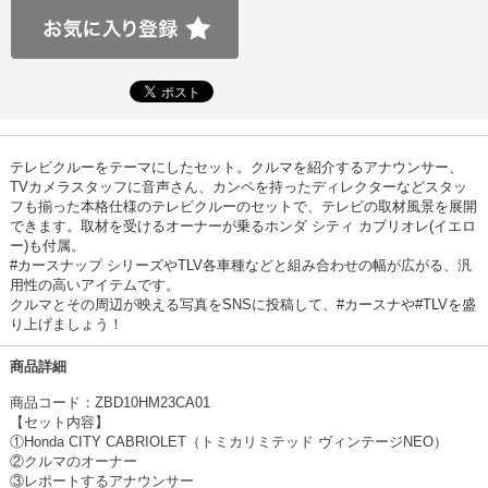
テレビクルーをテーマにしたセット。クルマを紹介するアナウンサー、
TVカメラスタッフに音声さん、カンペを持ったディレクターなどスタッ
フも揃った本格仕様のテレビクルーのセットで、テレビの取材風景を展開
できます。取材を受けるオーナーが乗るホンダ シティ カブリオレ(イエロ
ー)も付属。
#カースナップ シリーズやTLV各車種などと組み合わせの幅が広がる、汎
用性の高いアイテムです。
クルマとその周辺が映える写真をSNSに投稿して、#カースナや#TLVを盛
り上げましょう！
商品詳細
商品コード：ZBD10HM23CA01
【セット内容】
①Honda CITY CABRIOLET（トミカリミテッド ヴィンテージNEO）
②クルマのオーナー
③レポートするアナウンサー