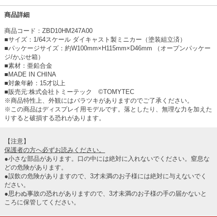
商品詳細
商品コード：ZBD10HM247A00
■サイズ：1/64スケール ダイキャスト製ミニカー（塗装組立済）
■パッケージサイズ：約W100mm×H115mm×D46mm （オープンパッケー
ジ/かぶせ箱）
■素材：亜鉛合金
■MADE IN CHINA
■対象年齢：15才以上
■販売元:株式会社トミーテック ©TOMYTEC
※商品特性上、外観にはバラツキがありますのでご了承ください。
※この商品はディスプレイ用モデルです。落としたり、無理な力を加えた
りすると破損する恐れがあります。
【注意】
保護者の方へ必ずお読みください。
●小さな部品があります。口の中には絶対に入れないでください。窒息な
どの危険があります。
●誤飲の危険がありますので、3才未満のお子様には絶対に与えないでく
ださい。
●思わぬ事故の恐れがありますので、3才未満のお子様の手の届かないと
ころに保管してください。