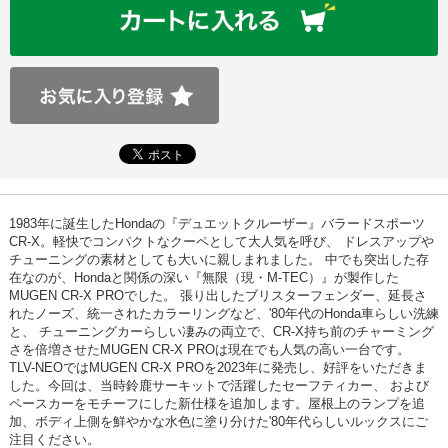
1983年に誕生したHondaの『デュエットクルーザー』バラードスポーツ
CR-X。軽快でコンパクトなクーペとして大人気を呼び、 ドレスアップや
チューニングの素材としても大いに親しまれました。 中でも突出した存
在なのが、Hondaと関係の深い『無限（現・M-TEC）』が製作した
MUGEN CR-X PROでした。 張り出したブリスターフェンダー、延長さ
れたノーズ、統一されたカラーリングなど、'80年代のHonda車らしい洗練
と、 チューニングカーらしい凄みの両立で、CR-X持ち前のチャーミング
さを倍増させたMUGEN CR-X PROは現在でも人気の高い一台です。
TLV-NEOではMUGEN CR-X PROを2023年に発売し、好評をいただきま
した。今回は、当時鈴鹿サーキットで活躍したセーフティカー、 および
ペースカーをモチーフにした新仕様を追加します。屋根上のランプを追
加、ボディ上側を鮮やかな水色に塗り分けた'80年代らしいルックスにご
注目ください。