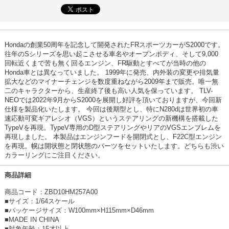
Hondaの創業50周年を記念して開発されたFRスポーツカーがS2000です。
往年のSシリーズを思い起こさせる車名やオープンボディ、そして9,000
回転近くまで苦も無く回るエンジン、FR駆動とすべてが当時の他の
Honda車とは異なっていました。 1999年に発売、内外装の変更や排気量
拡大などのマイナーチェンジを数度重ねながら2009年まで販売。唯一無
二のキャラクターから、生産終了後も高い人気を保っています。 TLV-
NEOでは2022年9月からS2000を展開し好評を頂いておりますが、今回新
仕様を製品化いたします。 今回は後期型とし、特にN280dは世界初の車
速応動可変ギアレシオ（VGS）というステアリングの新機構を搭載した
TypeVを再現。TypeV専用のD型ステアリングやリアのVGSエンブレムを
再現しました。 本製品はエンジンフードを開閉式とし、F22C型エンジン
を再現。幌は開状態と閉状態のパーツをセットいたします。どちらも渋い
カラーリングにご注目ください。
商品詳細
商品コード：ZBD10HM257A00
■サイズ：1/64スケール
■パッケージサイズ：W100mm×H115mm×D46mm
■MADE IN CHINA
■対象年齢：15才以上