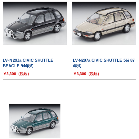
LV-Ｎ293a CIVIC SHUTTLE
LV-N297a CIVIC SHUTTLE 56i 87
BEAGLE 94年式
年式
￥3,300（税込）
￥3,300（税込）