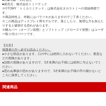
■発売元：株式会社トミーテック
※©TOMY「トミカリミテッド」は株式会社タカラトミーの登録商標で
す。
※商品特性上、外観にはバラツキがありますのでご了承ください。
※この商品はディスプレイ用モデルです。落としたり、無理な力を加えた
りすると破損する恐れがあります。
※幌カバー（オープン状態）とソフトトップ（クローズド状態）はユーザ
ー取り付けパーツです。
【注意】
保護者の方へ必ずお読みください。
●小さな部品があります。口の中には絶対に入れないでください。窒息な
どの危険があります。
●誤飲の危険がありますので、3才未満のお子様には絶対に与えないでく
ださい。
●思わぬ事故の恐れがありますので、3才未満のお子様の手の届かないと
ころに保管してください。
関連商品