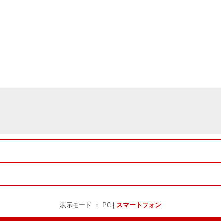
表示モード ：
PC
|
スマートフォン